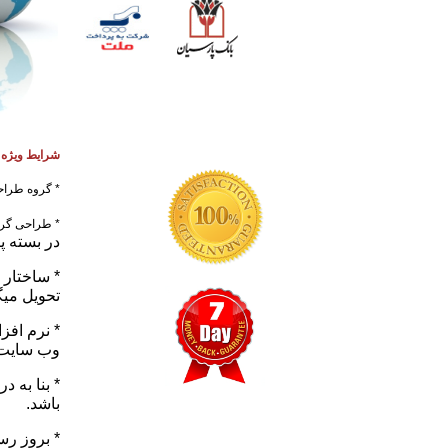
شرایط ویژه در ص
* گروه طراح
* طراحی گرا
در بسته پ
* ساختار
تحویل میگ
*
نرم افزا
وب سایت 
* بنا به 
باشد.
* بروز رس