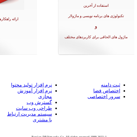
استفاده از آخرین
تکنولوژی های برنامه نویسی و ماژولار
ارائه راهکارها
و
ماژول های الحاقی برای کاربردهای مختلف
ثبت دامنه
نرم افزار تولید محتوا
اختصاص فضا
نرم افزار آموزش
سرور اختصاصی
مجازی
گسترش وب
طراحی وب سایت
سیستم مدیریت ارتباط
با مشتری
© 1999-2023 Parsian DP Networks Co. All rights reserved.