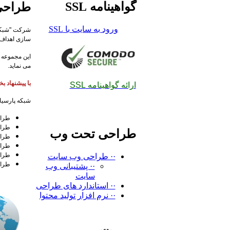
گواهینامه SSL
طراحی
ورود به سایت با SSL
شرکت "شبکه 
سازی اهداف 
این مجموعه 
می نماید.
با پیشنهاد 
ارائه گواهینامه SSL
شبکه پارسیان
طراح
طراح
طراحی تحت وب
طرا
طراح
طراح
·· طراحی وب سایت
طراح
·· پشتیبانی وب
سایت
·· استاندارد های طراحی
·· نرم افزار تولید محتوا